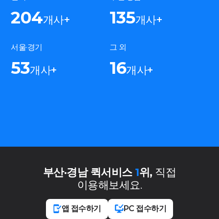
204
135
개사+
개사+
서울·경기
그 외
53
16
개사+
개사+
부산·경남 퀵서비스
1
위,
직접
이용해보세요.
앱 접수하기
PC 접수하기